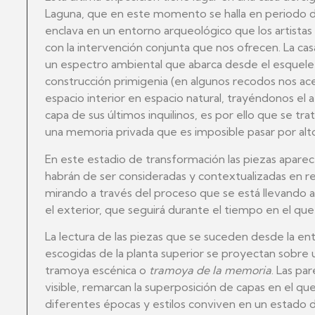
Laguna, que en este momento se halla en periodo d
enclava en un entorno arqueológico que los artistas
con la intervención conjunta que nos ofrecen. La ca
un espectro ambiental que abarca desde el esquelet
construcción primigenia (en algunos recodos nos acer
espacio interior en espacio natural, trayéndonos el a
capa de sus últimos inquilinos, es por ello que se tr
una memoria privada que es imposible pasar por alt
En este estadio de transformación las piezas apar
habrán de ser consideradas y contextualizadas en re
mirando a través del proceso que se está llevando 
el exterior, que seguirá durante el tiempo en el que
La lectura de las piezas que se suceden desde la entr
escogidas de la planta superior se proyectan sobre
tramoya escénica o
tramoya de la memoria
. Las pa
visible, remarcan la superposición de capas en el qu
diferentes épocas y estilos conviven en un estad