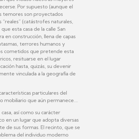
cerse. Por supuesto (aunque el
tos temores son proyectados
 “reales” (catástrofes naturales,
que esta casa de la calle San
ra en construcción, llena de capas
ntasmas, terrores humanos y
 los cometidos que pretende esta
cos, resituarse en el lugar
cación hasta, quizás, su devenir
mente vinculada a la geografía de
aracterísticas particulares del
aso mobiliario que aún permanece….
 casa, así como su carácter
rco en un lugar que adopta diversas
de sus formas. El recinto, que se
problema del individuo moderno