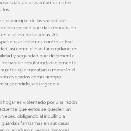
posibilidad de presentarnos entre
rlos.
de el principio de las sociedades
o de protección que da la morada no
n el plano de las ideas. Allí
pacio que creemos controlar. Ese
dad, así como el habitar cotidiano en
lidad y seguridad que difícilmente
to de habitar resulta indudablemente
s sujetos que moraban o morarán el
ces son evocados como tiempo
ce suspendido, aletargado o
 hogar es violentado por una razón
nfrecuente que estos se queden un
veces, obligando al inquilino a
s guardan fantasmas en sus casas,
dan que incluso nuestras mayores