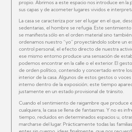
propio. Abrirnos a este espacio nos introduce en la 
sus capas y de acometer lugares vividos e interpreta
La casa se caracteriza por ser el lugar en el que, des
sedentarias, el hombre se refugia. Este sentimient
se manifiesta sólo en el orden material sino también e
ordenamos nuestro “yo” proyectándolo sobre un es
control personal, el efecto directo de nuestra activi
ese mismo entorno produce una sensación de estabi
podemos encontrar en la calle o el exterior. El ges
de orden político, contenido y concertado entre lo
interior de la casa. Algunos de estos gestos o vo
interno dentro de la exposición; este tiempo apare
justamente en un estado provisional de tránsito.
Cuando el sentimiento de raigambre que produce el
cualquiera, la casa se llena de fantasmas. Y no es i
tiempo, recluidos en determinados espacios u, otras 
marcharse del lugar. Prácticamente todas las familia
entes sin cuerpo, ideas finalmente, que nos recuer