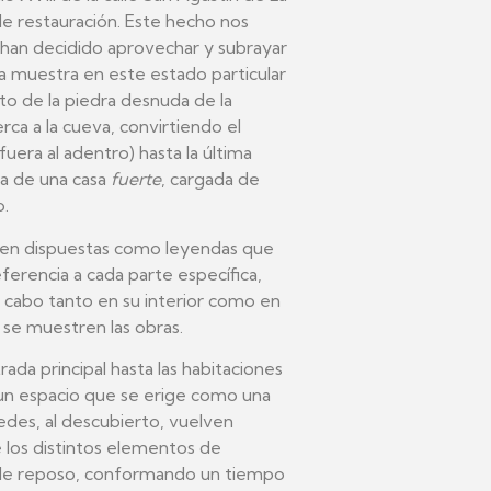
e restauración. Este hecho nos
 han decidido aprovechar y subrayar
sa muestra en este estado particular
o de la piedra desnuda de la
ca a la cueva, convirtiendo el
fuera al adentro) hasta la última
ata de una casa
fuerte
, cargada de
o.
ecen dispuestas como leyendas que
ferencia a cada parte específica,
a cabo tanto en su interior como en
 se muestren las obras.
ada principal hasta las habitaciones
 un espacio que se erige como una
redes, al descubierto, vuelven
e los distintos elementos de
o de reposo, conformando un tiempo