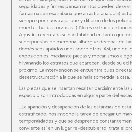
seguridades y firmes pensamientos pueden desvane
fantasma sea esa sabana que arrastra una bola) es
siempre por nuestra psique y difieren de los peligros
muerte, huidas forzosas…). No es extraño entonces 
Agustín, reventada su habitabilidad en tanto que ob
superpuestas de memoria, albergue decenas de fa
domésticos apilados unos sobre otros. Así, uno de
exposición es, mediante piezas y mecanismos alegóri
hilvanando los estratos que aparecen, desde su edifi
próximo. La intervención se encuentra pues directa
desestructuración a la que se halla sometida la casa.
Las piezas que se insertan resaltan parcialmente las c
espacio o son introducidas en alguna parte del esc
…La aparición y desaparición de las estancias de esta
estratificado, nos impone la tarea de encajar un ma
temporalidades y que se desprende constantemente 
convierte así en un lugar re-descubierto, trata el 